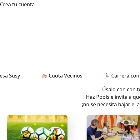
Crea tu cuenta
Susy
🏘️ Cuota Vecinos
🏃🏻‍♂️ Carrera con Cau
Úsalo con con t
Haz Pools e invita a q
¡no se necesita bajar el 